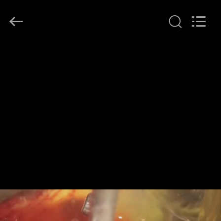
Hollycon
Biotechnology
Co.,
Ltd..
All
Rights
Reserved.
THUIS
PRODUCTEN
VIDEOS
OVER
ONS
FABRIEKSREIS