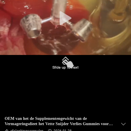
KWALITEITSCONTROLE
CONTACTEER
ONS
NIEUWS
ALLE
GEVALLEN
VRAAG
EEN
OFFERTE
OEM van het de Supplementengewicht van de
Vermageringsdieet het Vette Snijder Verlies Gummies voor
AAN
Detoxing