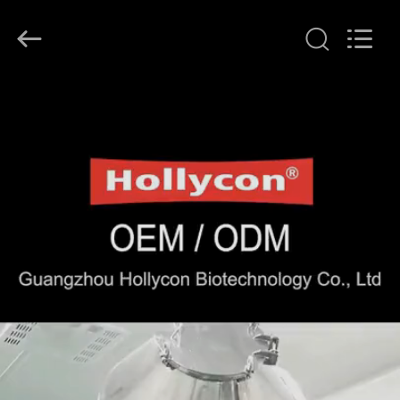
Hollycon
Biotechnology
Co.,
Ltd..
All
Rights
Reserved.
THUIS
PRODUCTEN
VIDEOS
OVER
ONS
FABRIEKSREIS