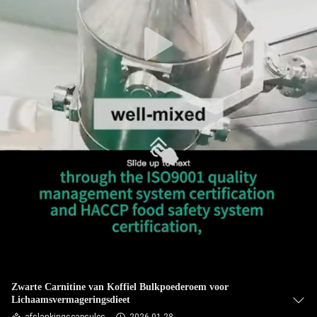
KWALITEITSCONTROLE
CONTACTEER
ONS
NIEUWS
ALLE
GEVALLEN
VRAAG
EEN
OFFERTE
Zwarte Carnitine van Koffiel Bulkpoederoem voor
Lichaamsvermageringsdieet
AAN