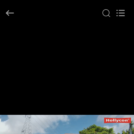
Hollycon
Biotechnology
Co.,
Ltd..
All
Rights
Reserved.
THUIS
PRODUCTEN
VIDEOS
OVER
ONS
FABRIEKSREIS