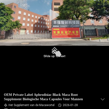
KWALITEITSCONTROLE
CONTACTEER
ONS
NIEUWS
ALLE
GEVALLEN
VRAAG
EEN
OEM Private Label Aphrodisiac Black Maca Root
OFFERTE
Supplement Biologische Maca Capsules Voor Mannen
AAN
Het Supplement van de Macawortel
2026-01-28