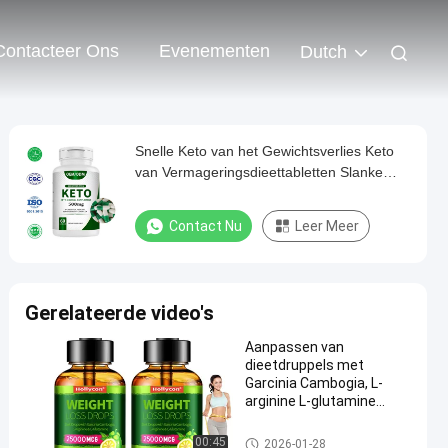
Contacteer Ons
Evenementen
Dutch
Snelle Keto van het Gewichtsverlies Keto
van Vermageringsdieettabletten Slanke
Geschikte Pillenodm
Contact Nu
Leer Meer
Gerelateerde video's
Aanpassen van
dieetdruppels met
Garcinia Cambogia, L-
arginine L-glutamine
gewichtsverlies druppels
afslankingscapsules
00:45
2026-01-28