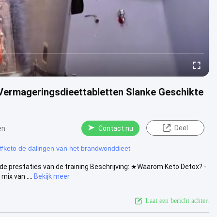
 Vermageringsdieettabletten Slanke Geschikte
Deel
en
Contact nu
#
keto de dalingen van het brandwonddieet
e prestaties van de training Beschrijving: ★Waarom Keto Detox? -
ix van ....
Bekijk meer
Laat een bericht achter.