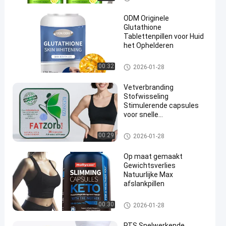
ODM Originele
Glutathione
Tablettenpillen voor Huid
het Ophelderen
Originele Glutathione Tablette
00:32
2026-01-28
n
Vetverbranding
Stofwisseling
Stimulerende capsules
voor snelle
lichaamsvorming
Appetitsuppressant
Natural Max afslankpillen
00:29
2026-01-28
Support Max Slimming
Natuurlijke
Op maat gemaakt
gewichtsverlies capsules
Gewichtsverlies
Natuurlijke Max
afslankpillen
Natural Max afslankpillen
00:30
2026-01-28
RTS Snelwerkende