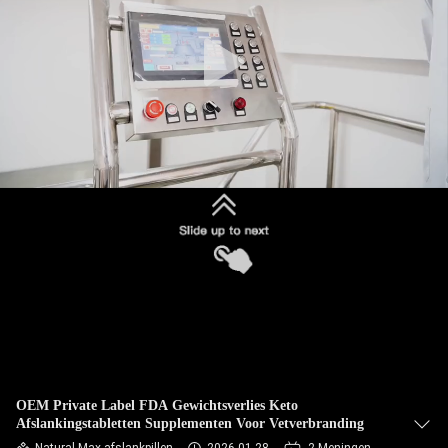
KWALITEITSCONTROLE
CONTACTEER
ONS
NIEUWS
ALLE
GEVALLEN
VRAAG
EEN
OFFERTE
OEM Private Label FDA Gewichtsverlies Keto
Afslankingstabletten Supplementen Voor Vetverbranding
AAN