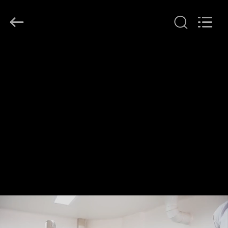
Hollycon
Biotechnology
Co.,
Ltd..
All
Rights
Reserved.
THUIS
PRODUCTEN
VIDEOS
OVER
ONS
FABRIEKSREIS