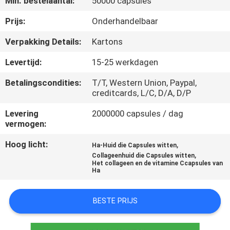
Min. bestelaantal:
50000 capsules
KWALITEITSCONTROLE
Prijs:
Onderhandelbaar
CONTACTEER
Verpakking Details:
Kartons
ONS
Levertijd:
15-25 werkdagen
Betalingscondities:
T/T, Western Union, Paypal,
NIEUWS
creditcards, L/C, D/A, D/P
Levering
2000000 capsules / dag
ALLE
vermogen:
GEVALLEN
Hoog licht:
,
Ha-Huid die Capsules witten
,
Collageenhuid die Capsules witten
Het collageen en de vitamine Ccapsules van
VRAAG
Ha
EEN
BESTE PRIJS
OFFERTE
AAN