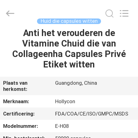
Hollycon
Biotechnology
Co.,
Ltd..
All
Huid die capsules witten
Rights
Reserved.
Anti het verouderen de
THUIS
Vitamine Chuid die van
PRODUCTEN
Collageenha Capsules Privé
Etiket witten
VIDEOS
Plaats van
Guangdong, China
herkomst:
OVER
ONS
Merknaam:
Hollycon
Certificering:
FDA/COA/CE/ISO/GMPC/MSDS
FABRIEKSREIS
Modelnummer:
E-H08