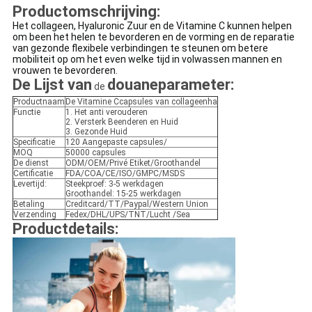
Productomschrijving:
Het collageen, Hyaluronic Zuur en de Vitamine C kunnen helpen
om been het helen te bevorderen en de vorming en de reparatie
van gezonde flexibele verbindingen te steunen om betere
mobiliteit op om het even welke tijd in volwassen mannen en
vrouwen te bevorderen.
De Lijst van
douaneparameter
:
de
Productnaam
De Vitamine Ccapsules van collageenha
Functie
1. Het anti verouderen
2. Versterk Beenderen en Huid
3. Gezonde Huid
Specificatie
120 Aangepaste capsules/
MOQ
50000 capsules
De dienst
ODM/OEM/Privé Etiket/Groothandel
Certificatie
FDA/COA/CE/ISO/GMPC/MSDS
Levertijd:
Steekproef: 3-5 werkdagen
Groothandel: 15-25 werkdagen
Betaling
Creditcard/TT/Paypal/Western Union
Verzending
Fedex/DHL/UPS/TNT/Lucht /Sea
Productdetails: