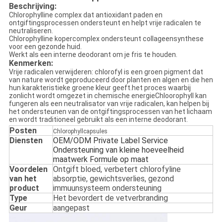
Beschrijving:
Chlorophylline complex dat antioxidant paden en
ontgiftingsprocessen ondersteunt en helpt vrije radicalen te
neutraliseren.
Chlorophylline kopercomplex ondersteunt collageensynthese
voor een gezonde huid.
Werkt als een interne deodorant om je fris te houden.
Kenmerken:
Vrije radicalen verwijderen: chlorofyl is een groen pigment dat
van nature wordt geproduceerd door planten en algen en die hen
hun karakteristieke groene kleur geeft.het proces waarbij
zonlicht wordt omgezet in chemische energieChloorophyll kan
fungeren als een neutralisator van vrije radicalen, kan helpen bij
het ondersteunen van de ontgiftingsprocessen van het lichaam
en wordt traditioneel gebruikt als een interne deodorant.
Posten
Chlorophyllcapsules
Diensten
OEM/ODM Private Label Service
Ondersteuning van kleine hoeveelheid
maatwerk Formule op maat
Voordelen
Ontgift bloed, verbetert chlorofyline
van het
absorptie, gewichtsverlies, gezond
product
immuunsysteem ondersteuning
Type
Het bevordert de vetverbranding
Geur
aangepast