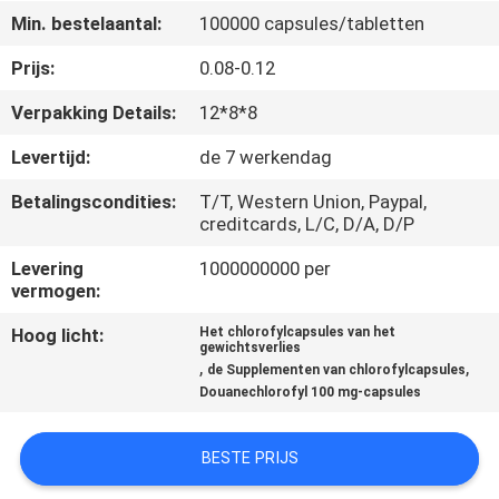
KWALITEITSCONTROLE
Min. bestelaantal:
100000 capsules/tabletten
Prijs:
0.08-0.12
CONTACTEER
Verpakking Details:
12*8*8
ONS
Levertijd:
de 7 werkendag
NIEUWS
Betalingscondities:
T/T, Western Union, Paypal,
creditcards, L/C, D/A, D/P
ALLE
Levering
1000000000 per
vermogen:
GEVALLEN
Hoog licht:
Het chlorofylcapsules van het
gewichtsverlies
VRAAG
,
,
de Supplementen van chlorofylcapsules
Douanechlorofyl 100 mg-capsules
EEN
OFFERTE
BESTE PRIJS
AAN