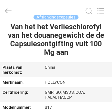
Hollycon
Biotechnology
Co.,
Ltd..
All
Afslankingscapsules
Rights
Reserved.
Van het het Verlieschlorofyl
THUIS
van het douanegewicht de de
PRODUCTEN
Capsulesontgifting vult 100
Mg aan
VIDEOS
Plaats van
China
herkomst:
OVER
ONS
Merknaam:
HOLLYCON
Certificering:
GMP, ISO, MSDS, COA,
FABRIEKSREIS
HALAL,HACCP
Modelnummer:
B17