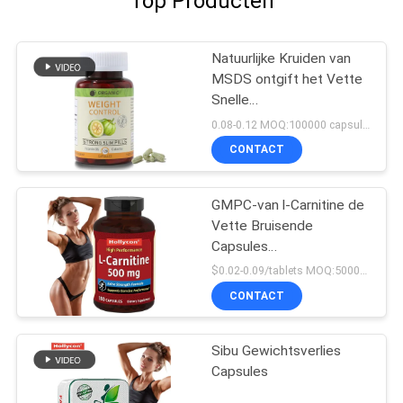
Top Producten
Natuurlijke Kruiden van
MSDS ontgift het Vette
Snelle
Vermageringsdieet van
0.08-0.12 MOQ:100000 capsules/tabletten
Snijderssupplementen
CONTACT
120 Capsules
GMPC-van l-Carnitine de
Vette Bruisende
Capsules
Snijderssupplementen
$0.02-0.09/tablets MOQ:50000 tabletten
voor Detox Silmming
CONTACT
Sibu Gewichtsverlies
Capsules